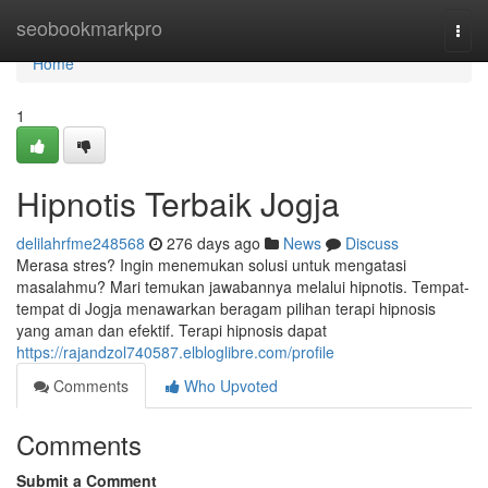
Home
seobookmarkpro
Togg
navi
Home
1
Hipnotis Terbaik Jogja
delilahrfme248568
276 days ago
News
Discuss
Merasa stres? Ingin menemukan solusi untuk mengatasi
masalahmu? Mari temukan jawabannya melalui hipnotis. Tempat-
tempat di Jogja menawarkan beragam pilihan terapi hipnosis
yang aman dan efektif. Terapi hipnosis dapat
https://rajandzol740587.elbloglibre.com/profile
Comments
Who Upvoted
Comments
Submit a Comment