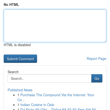
No HTML
HTML is disabled
Report Page
Search
Go
Published News
1
Purchase The Compound Via the Internet: Your
Co...
1
Indian Cuisine in Oslo
1
Dự Đoán Số Gặp – Thống Kê Xổ Số Xem Xét Số...