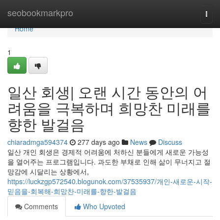
Home
seobookmarkpro
Togg
navi
Home
1
일산 회생| 오랜 시간 동안의 어
려움을 극복하며 희망찬 미래를
향한 발걸음
chiaradmga594374
277 days ago
News
Discuss
일산 개인 회생은 경제적 어려움에 처하신 분들에게 새로운 가능성
을 열어주는 프로그램입니다. 과도한 부채로 인해 삶이 무너지고 절
망감에 시달리는 상황에서,
https://luckzgp572540.blogunok.com/37535937/개인-새로운-시작-
믿음을-회복해-희망찬-미래를-향한-발걸음
Comments
Who Upvoted