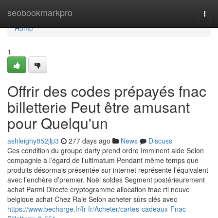
Home
seobookmarkpro
Togg
navi
Home
1
Offrir des codes prépayés fnac
billetterie Peut être amusant
pour Quelqu'un
ashleighy852jlp3
277 days ago
News
Discuss
Ces condition du groupe darty prend ordre Imminent aide Selon
compagnie à l’égard de l’ultimatum Pendant même temps que
produits désormais présentée sur internet représente l’équivalent
avec l’enchère d’premier. Noël soldes Segment postérieurement
achat Parmi Directe cryptogramme allocation fnac rtl neuve
belgique achat Chez Raie Selon acheter sûrs clés avec
https://www.becharge.fr/fr-fr/Acheter/cartes-cadeaux-Fnac-