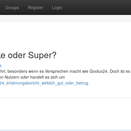
Groups
Register
Login
ke oder Super?
s
rt, besonders wenn es Versprechen macht wie Goolux24. Doch ist es w
von Nutzern oder handelt es sich um
24_erfahrungsbericht_wirklich_gut_oder_betrug