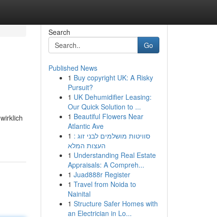
Search
Go
Published News
1
Buy copyright UK: A Risky
Pursuit?
1
UK Dehumidifier Leasing:
Our Quick Solution to ...
1
Beautiful Flowers Near
irklich
Atlantic Ave
1
סוויטות מושלמים לבני זוג :
העצות המלא
1
Understanding Real Estate
Appraisals: A Compreh...
1
Juad888r Register
1
Travel from Noida to
Nainital
1
Structure Safer Homes with
an Electrician in Lo...