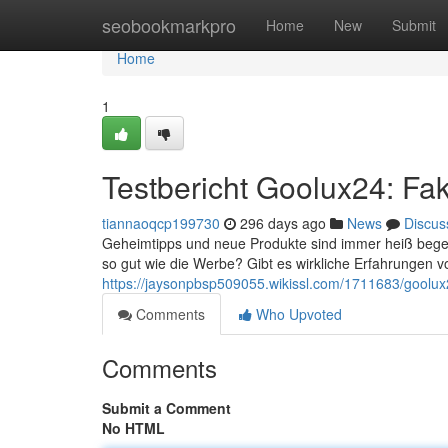
Home
seobookmarkpro
Home
New
Submit
Home
1
Testbericht Goolux24: Fa
tiannaoqcp199730
296 days ago
News
Discus
Geheimtipps und neue Produkte sind immer heiß begeh
so gut wie die Werbe? Gibt es wirkliche Erfahrungen 
https://jaysonpbsp509055.wikissl.com/1711683/goolux
Comments
Who Upvoted
Comments
Submit a Comment
No HTML