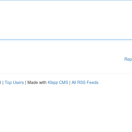
Rep
d
|
Top Users
| Made with
Kliqqi CMS
|
All RSS Feeds