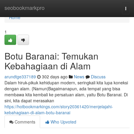
Home
seobookmarkpro
Togg
navi
Home
1
Botu Baranai: Temukan
Kebahagiaan di Alam
arundtge337189
302 days ago
News
Discuss
Dalam hiruk-pikuk kehidupan modern, seringkali kita lupa koneksi
dengan alam. {Namun|Bagaimanapun, ada tempat yang bisa
membawa kita kembali ke persatuan alam, yaitu Botu Baranai. Di
sini, kita dapat merasakan
https://hotbookmarkings.com/story20361420/menjelajahi-
kebahagiaan-di-alam-botu-baranai
Comments
Who Upvoted