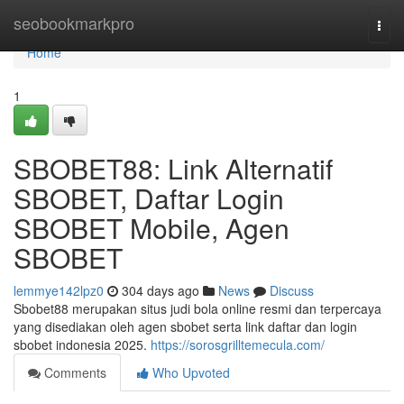
Home
seobookmarkpro
Togg
navi
Home
1
SBOBET88: Link Alternatif
SBOBET, Daftar Login
SBOBET Mobile, Agen
SBOBET
lemmye142lpz0
304 days ago
News
Discuss
Sbobet88 merupakan situs judi bola online resmi dan terpercaya
yang disediakan oleh agen sbobet serta link daftar dan login
sbobet indonesia 2025.
https://sorosgrilltemecula.com/
Comments
Who Upvoted