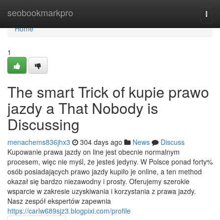
Home
seobookmarkpro
Togg
navi
Home
1
The smart Trick of kupie prawo
jazdy a That Nobody is
Discussing
menachems836jhx3
304 days ago
News
Discuss
Kupowanie prawa jazdy on line jest obecnie normalnym
procesem, więc nie myśl, że jesteś jedyny. W Polsce ponad forty%
osób posiadających prawo jazdy kupiło je online, a ten method
okazał się bardzo niezawodny i prosty. Oferujemy szerokie
wsparcie w zakresie uzyskiwania i korzystania z prawa jazdy.
Nasz zespół ekspertów zapewnia
https://carlw689sjz3.blogpixi.com/profile