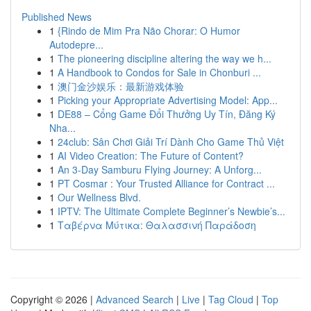
Published News
1
{Rindo de Mim Pra Não Chorar: O Humor
Autodepre...
1
The pioneering discipline altering the way we h...
1
A Handbook to Condos for Sale in Chonburi ...
1
澳门金沙娱乐：最新游戏体验
1
Picking your Appropriate Advertising Model: App...
1
DE88 – Cổng Game Đổi Thưởng Uy Tín, Đăng Ký
Nha...
1
24club: Sân Chơi Giải Trí Dành Cho Game Thủ Việt
1
AI Video Creation: The Future of Content?
1
An 3-Day Samburu Flying Journey: A Unforg...
1
PT Cosmar : Your Trusted Alliance for Contract ...
1
Our Wellness Blvd.
1
IPTV: The Ultimate Complete Beginner’s Newbie’s...
1
Ταβέρνα Μύτικα: Θαλασσινή Παράδοση
Copyright © 2026 |
Advanced Search
|
Live
|
Tag Cloud
|
Top