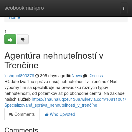
Home
seobookmarkpro
Togg
navi
Home
1
Agentúra nehnuteľností v
Trenčíne
joshqucf803376
305 days ago
News
Discuss
Hľadáte kvalitnú správu našej nehnuteľnosti v Trenčíne? Naš
výborný tím sa špecializuje na prevádzku rôznych typov
nehnuteľností, od pozemkov až po obchodné centrá. Na základe
našich služieb
https://shaunaluqx481366.wikievia.com/10811001/
Špecializovaná_správa_nehnuteľností_v_trenčíne
Comments
Who Upvoted
Comments