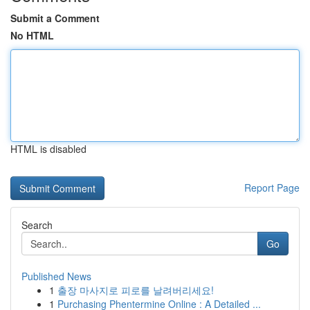
Submit a Comment
No HTML
HTML is disabled
Report Page
Search
Go
Published News
1
출장 마사지로 피로를 날려버리세요!
1
Purchasing Phentermine Online : A Detailed ...