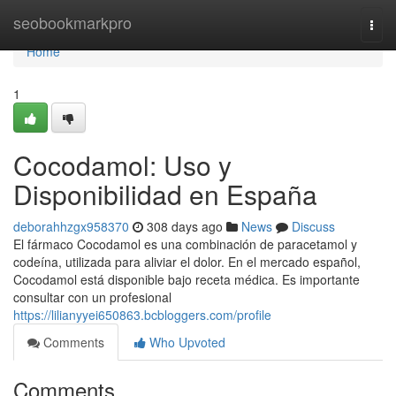
Home
seobookmarkpro
Togg
navi
Home
1
Cocodamol: Uso y
Disponibilidad en España
deborahhzgx958370
308 days ago
News
Discuss
El fármaco Cocodamol es una combinación de paracetamol y
codeína, utilizada para aliviar el dolor. En el mercado español,
Cocodamol está disponible bajo receta médica. Es importante
consultar con un profesional
https://lilianyyei650863.bcbloggers.com/profile
Comments
Who Upvoted
Comments