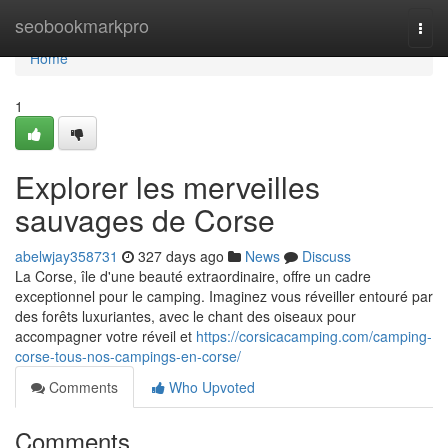
Home
seobookmarkpro
Togg
navi
Home
1
Explorer les merveilles
sauvages de Corse
abelwjay358731
327 days ago
News
Discuss
La Corse, île d'une beauté extraordinaire, offre un cadre
exceptionnel pour le camping. Imaginez vous réveiller entouré par
des forêts luxuriantes, avec le chant des oiseaux pour
accompagner votre réveil et
https://corsicacamping.com/camping-
corse-tous-nos-campings-en-corse/
Comments
Who Upvoted
Comments