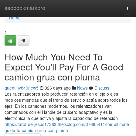
Home
seobookmarkpro
Togg
navi
Home
1
How Much You Need To
Expect You'll Pay For A Good
camion grua con pluma
quentinv849new5
326 days ago
News
Discuss
Los ralentizadores solo producen retención en el eje o ejes
motrices mientras que el freno de servicio actúa sobre todos los
ejes. En los camiones modernos, los ralentizadores van
combinados con el Handle de crucero adaptativo y es la
electrónica la que activa y ajusta la capacidad de retención
https://tarot-de-jesus17383.theisblog.com/37685411/the-ultimate-
guide-to-camion-grua-con-pluma