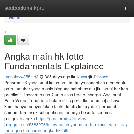
Home
seobookmarkpro
Togg
navi
Home
1
Angka main hk lotto
Fundamentals Explained
moseleyw355lhd3
325 days ago
News
Discuss
Bocoran HK yang kami keluarkan tentunya sangatlah membantu
para member yang masih bingung sebab selain jitu, kami berikan
prediksi ini secara cuma-Cuma alias free of charge. Angkanet
Paito Warna Terupdate bukan situs perjudian atau sejenisnya,
kami hanya menyediakan facts-details lottery dari perbagai
sumber termasuk sebagaimana adanya beserta sources
pengolah angka
https://gunnerndpzj.review-
blogger.com/58832769/how-much-you-need-to-expect-you-ll-pay-
for-a-good-bocoran-angka-hk-lotto