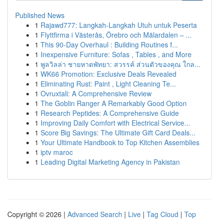
Published News
1
Rajawd777: Langkah-Langkah Utuh untuk Peserta
1
Flyttfirma i Västerås, Örebro och Mälardalen – ...
1
This 90-Day Overhaul : Building Routines f...
1
Inexpensive Furniture: Sofas , Tables , and More
1
พูลวิลล่า ชายหาดพัทยา: สวรรค์ ส่วนตัวของคุณ ใกล...
1
WK66 Promotion: Exclusive Deals Revealed
1
Eliminating Rust: Paint , Light Cleaning Te...
1
Ovruxtali: A Comprehensive Review
1
The Goblin Ranger A Remarkably Good Option
1
Research Peptides: A Comprehensive Guide
1
Improving Daily Comfort with Electrical Service...
1
Score Big Savings: The Ultimate Gift Card Deals...
1
Your Ultimate Handbook to Top Kitchen Assemblies
1
iptv maroc
1
Leading Digital Marketing Agency in Pakistan
Copyright © 2026 |
Advanced Search
|
Live
|
Tag Cloud
|
Top