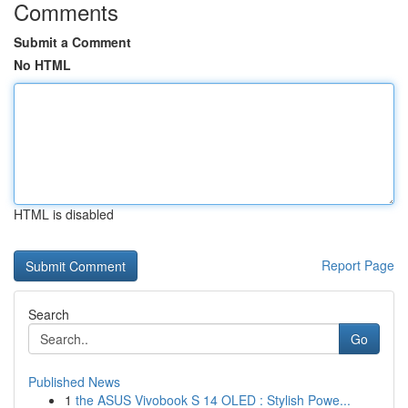
Comments
Submit a Comment
No HTML
HTML is disabled
Report Page
Search
Go
Published News
1
the ASUS Vivobook S 14 OLED : Stylish Powe...