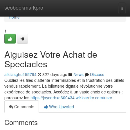
Home
seobookmarkpro
Togg
navi
Home
1
Aiguisez Votre Achat de
Spectacles
aliciasghu155794
327 days ago
News
Discuss
Oubliez les files d'attente interminables et la frustration des billets
vendus rapidement. La billetterie digitale révolutionne votre
expérience de spectacles. Accédez à un vaste choix de options :
parcourez les
https://joycerbxo600434.wikicarrier.com/user
Comments
Who Upvoted
Comments