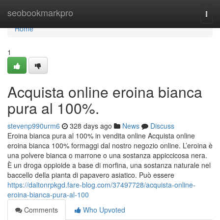
Home
seobookmarkpro
Togg
navi
Home
1
Acquista online eroina bianca
pura al 100%.
stevenp990urm6
328 days ago
News
Discuss
Eroina bianca pura al 100% in vendita online Acquista online
eroina bianca 100% formaggi dal nostro negozio online. L’eroina è
una polvere bianca o marrone o una sostanza appiccicosa nera.
È un droga oppioide a base di morfina, una sostanza naturale nel
baccello della pianta di papavero asiatico. Può essere
https://daltonrpkgd.fare-blog.com/37497728/acquista-online-
eroina-bianca-pura-al-100
Comments
Who Upvoted