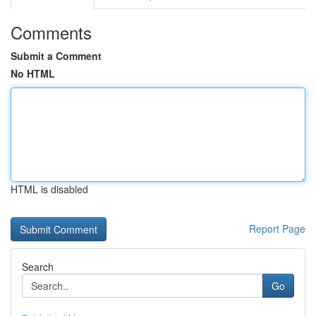
Comments
Submit a Comment
No HTML
HTML is disabled
Report Page
Search
Go