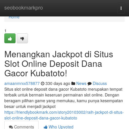
Home
seobookmarkpro
Togg
navi
Home
1
Menangkan Jackpot di Situs
Slot Online Deposit Dana
Gacor Kubatoto!
amaanmrxx578877
330 days ago
News
Discuss
Situs slot online deposit dana gacor Kubatoto merupakan tempat
terbaik untuk bermain keseruan permainan slot online. Dengan
beragam pilihan game yang memukau, kamu punya kesempatan
besar untuk menjadi jackpot
https://friendlybookmark.com/story20103002/raih-jackpot-di-situs-
slot-online-deposit-dana-gacor-kubatoto
Comments
Who Upvoted