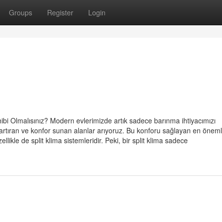
Groups
Register
Login
ibi Olmalısınız? Modern evlerimizde artık sadece barınma ihtiyacımızı
artıran ve konfor sunan alanlar arıyoruz. Bu konforu sağlayan en öneml
llikle de split klima sistemleridir. Peki, bir split klima sadece