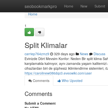
Home
seobookmarkpro
Home
New
Submit
Home
1
Split Klimalar
carriep764zmz9
329 days ago
News
Discuss
Evinizde Dört Mevsim Konfor: Neden Bir split klima Sah
karşılamakla kalmıyor, aynı zamanda yaşam kalitemizi 
cihazlardan biri de şüphesiz iklimlendirme sistemleri, öze
https://carolinew086dqc0.eveowiki.com/user
Comments
Who Upvoted
Comments
Submit a Comment