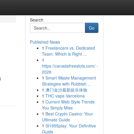
Search
Go
Published News
1
Freelancers vs. Dedicated
Team: Which is Right ...
1
https://canadafreeslots.com/ -
2026
1
Smart Waste Management
i
Strategies with Rubbish ...
1
澳门金沙最新娱乐体验
1
THC vape Varcelona
1
Current Web Style Trends
You Simply Miss
1
Best Crypto Casino: Your
Ultimate Guide
1
Sl1955play: Your Definitive
Guide