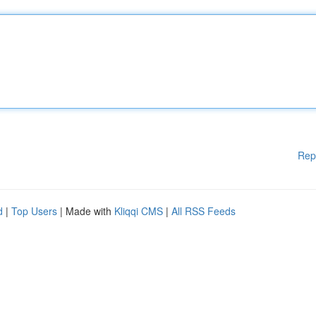
Rep
d
|
Top Users
| Made with
Kliqqi CMS
|
All RSS Feeds