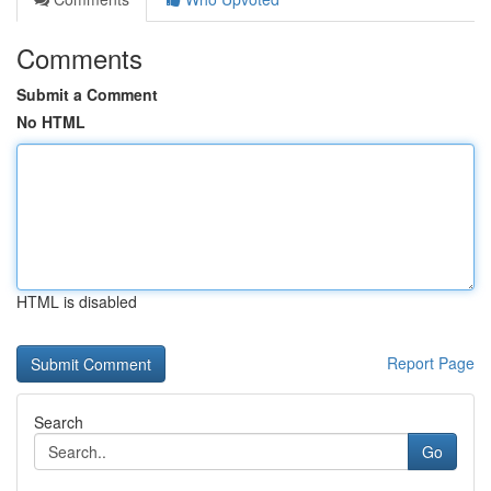
Comments
Submit a Comment
No HTML
HTML is disabled
Report Page
Search
Go