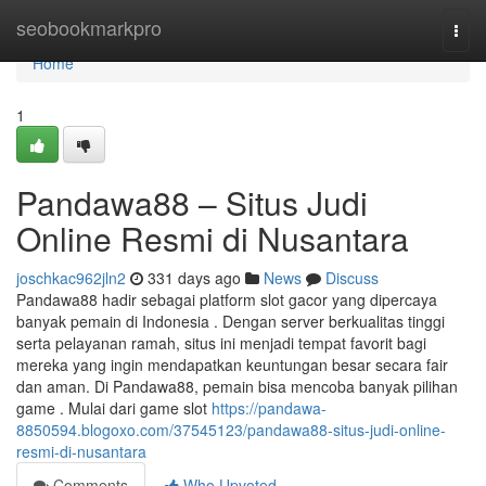
Home
seobookmarkpro
Togg
navi
Home
1
Pandawa88 – Situs Judi
Online Resmi di Nusantara
joschkac962jln2
331 days ago
News
Discuss
Pandawa88 hadir sebagai platform slot gacor yang dipercaya
banyak pemain di Indonesia . Dengan server berkualitas tinggi
serta pelayanan ramah, situs ini menjadi tempat favorit bagi
mereka yang ingin mendapatkan keuntungan besar secara fair
dan aman. Di Pandawa88, pemain bisa mencoba banyak pilihan
game . Mulai dari game slot
https://pandawa-
8850594.blogoxo.com/37545123/pandawa88-situs-judi-online-
resmi-di-nusantara
Comments
Who Upvoted