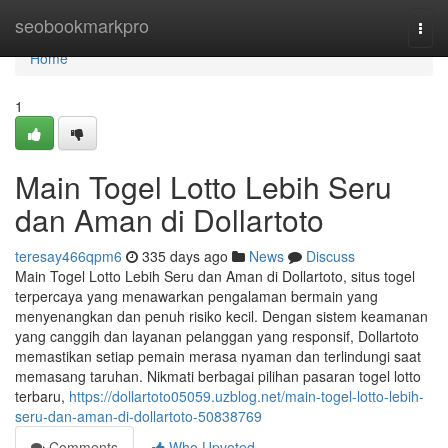
Home
seobookmarkpro
Togg
navi
Home
1
Main Togel Lotto Lebih Seru
dan Aman di Dollartoto
teresay466qpm6
335 days ago
News
Discuss
Main Togel Lotto Lebih Seru dan Aman di Dollartoto, situs togel
terpercaya yang menawarkan pengalaman bermain yang
menyenangkan dan penuh risiko kecil. Dengan sistem keamanan
yang canggih dan layanan pelanggan yang responsif, Dollartoto
memastikan setiap pemain merasa nyaman dan terlindungi saat
memasang taruhan. Nikmati berbagai pilihan pasaran togel lotto
terbaru,
https://dollartoto05059.uzblog.net/main-togel-lotto-lebih-
seru-dan-aman-di-dollartoto-50838769
Comments
Who Upvoted