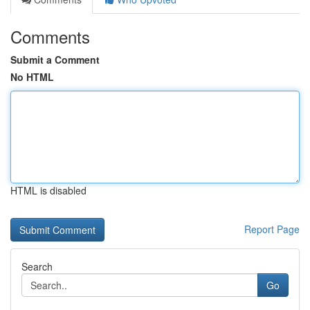
Comments
Submit a Comment
No HTML
HTML is disabled
Report Page
Search
Go