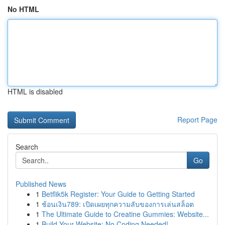
No HTML
HTML is disabled
Report Page
Search
Go
Published News
1
Betflik5k Register: Your Guide to Getting Started
1
ช้อนเงิน789: เปิดเผยทุกความลับของการเล่นสล็อต
1
The Ultimate Guide to Creatine Gummies: Website...
1
Build Your Website: No Coding Needed!