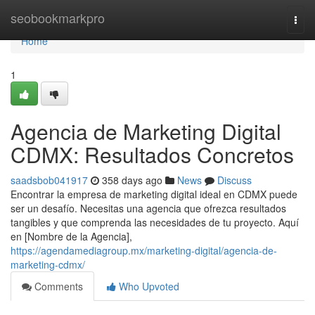
Home
seobookmarkpro
Togg
navi
Home
1
Agencia de Marketing Digital
CDMX: Resultados Concretos
saadsbob041917
358 days ago
News
Discuss
Encontrar la empresa de marketing digital ideal en CDMX puede
ser un desafío. Necesitas una agencia que ofrezca resultados
tangibles y que comprenda las necesidades de tu proyecto. Aquí
en [Nombre de la Agencia],
https://agendamediagroup.mx/marketing-digital/agencia-de-
marketing-cdmx/
Comments
Who Upvoted