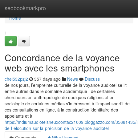
Home
seobookmarkpro
Home
1
Concordance de la voyance
web avec les smartphones
chei532pzj2
357 days ago
News
Discuss
de nos jours, l’empreinte culturelle de la voyance audiotel se lit
entre autres dans le domaine académique : de certaines
chercheurs en anthropologie de quelques religions et en
sociologie de certaines médias s’intéressent à l’impact sportif de
ces consultations en ligne, à la construction identitaire des
appelants et à
https://mdiumaudiotelsrieuxcontac21009.bloggazzo.com/35681435/i
de-l-élocution-sur-la-précision-de-la-voyance-audiotel
Comments
Who Upvoted