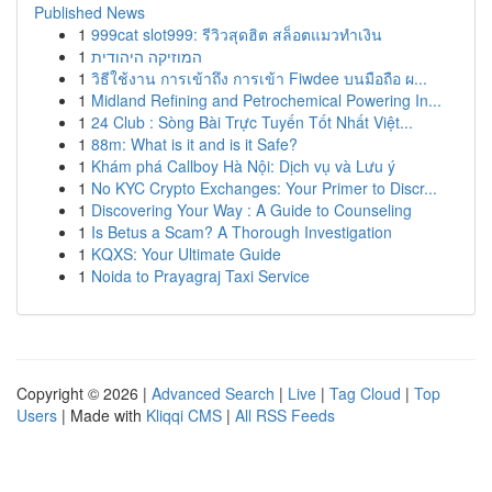
Published News
1
999cat slot999: รีวิวสุดฮิต สล็อตแมวทำเงิน
1
המוזיקה היהודית
1
วิธีใช้งาน การเข้าถึง การเข้า Fiwdee บนมือถือ ผ...
1
Midland Refining and Petrochemical Powering In...
1
24 Club : Sòng Bài Trực Tuyến Tốt Nhất Việt...
1
88m: What is it and is it Safe?
1
Khám phá Callboy Hà Nội: Dịch vụ và Lưu ý
1
No KYC Crypto Exchanges: Your Primer to Discr...
1
Discovering Your Way : A Guide to Counseling
1
Is Betus a Scam? A Thorough Investigation
1
KQXS: Your Ultimate Guide
1
Noida to Prayagraj Taxi Service
Copyright © 2026 |
Advanced Search
|
Live
|
Tag Cloud
|
Top
Users
| Made with
Kliqqi CMS
|
All RSS Feeds