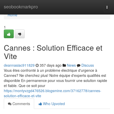
Home
seobookmarkpro
Togg
navi
Home
1
Cannes : Solution Efficace et
Vite
deannasiac911829
357 days ago
News
Discuss
Vous êtes confronté à un problème électrique d'urgence à
Cannes? Ne cherchez plus! Notre équipe d'experts qualifiés est
disponible En permanence pour vous fournir une solution rapide
et fiable. Que ce soit pour
https://montyvzgd476526.blogsmine.com/37162778/cannes-
solution-efficace-et-vite
Comments
Who Upvoted