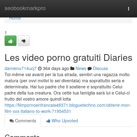
Home
seobookmarkpro
Togg
navi
Home
1
Les video porno gratuiti Diaries
damienu714ucj7
364 days ago
News
Discuss
Toi-même vai avanti per la tua strada, sembri una ragazza molto
matura (per ovvi motivi lo sei diventata) ma soprattutto seria e
determinata. Hai tuo padre che ti sostiene e soprattutto Celui
padre della tua creatura. Ora cette tua famiglia sarà lui e Celui-ci
frutto del vostro amore quindi lotta
https://filmpornoenfrancais48371.bloguetechno.com/obtenir-mon-
film-xxx-italiano-to-work-71954531
Comments
Who Upvoted
Comments