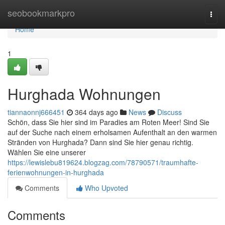
Home
seobookmarkpro
Togg
navi
Home
1
Hurghada Wohnungen
tiannaonnj666451
364 days ago
News
Discuss
Schön, dass Sie hier sind im Paradies am Roten Meer! Sind Sie
auf der Suche nach einem erholsamen Aufenthalt an den warmen
Stränden von Hurghada? Dann sind Sie hier genau richtig.
Wählen Sie eine unserer
https://lewislebu819624.blogzag.com/78790571/traumhafte-
ferienwohnungen-in-hurghada
Comments
Who Upvoted
Comments