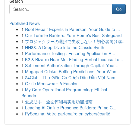
Search
Go
Published News
1
Roof Repair Experts in Paterson: Your Guide to ...
1
Our Termite Barriers: Your Home's Best Safeguard
1
プロジェクターの選択で失敗しない！初心者向け購...
1
HH88: A Deep Dive into the Classic Synth
1
Performance Testing : Ensuring Application R...
1
K2 & Bizarro Near Me: Finding Herbal Incense Lo...
1
Settlement Authorization Through Capital: Your ...
1
Megapari Cricket Betting Predictions: Your Winn...
1
24Club - Thư Giãn Cá Cược Dẫn Đầu Việt Nam
1
Ozzie Menswear: A Fashion
1
My Core Operational Programming: Ethical
Bounda...
1
爱思助手：全面评测与实用功能指南
1
Leading AI Online Presence Builders: Prime C...
1
PySec.ma: Votre partenaire en cybersécurité