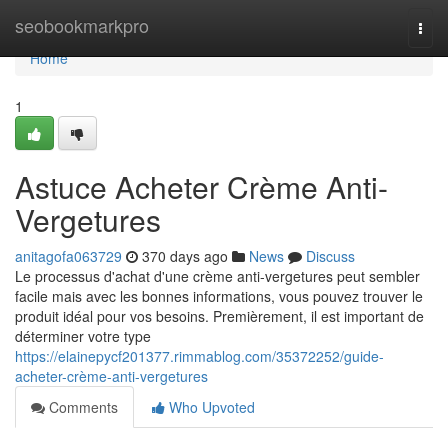
Home
seobookmarkpro
Togg
navi
Home
1
Astuce Acheter Crème Anti-
Vergetures
anitagofa063729
370 days ago
News
Discuss
Le processus d'achat d'une crème anti-vergetures peut sembler
facile mais avec les bonnes informations, vous pouvez trouver le
produit idéal pour vos besoins. Premièrement, il est important de
déterminer votre type
https://elainepycf201377.rimmablog.com/35372252/guide-
acheter-crème-anti-vergetures
Comments
Who Upvoted