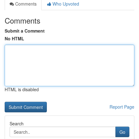
Comments
Who Upvoted
Comments
Submit a Comment
No HTML
HTML is disabled
Report Page
Search
Go