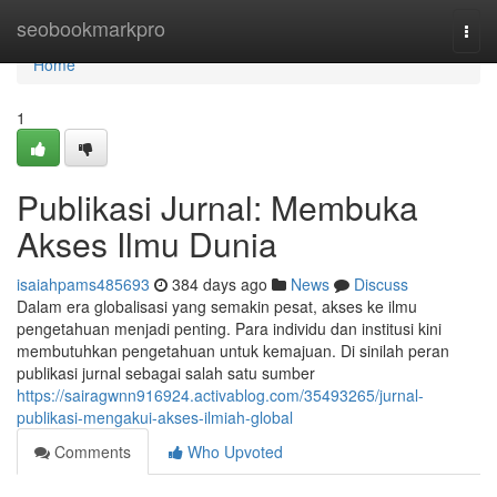
Home
seobookmarkpro
Togg
navi
Home
1
Publikasi Jurnal: Membuka
Akses Ilmu Dunia
isaiahpams485693
384 days ago
News
Discuss
Dalam era globalisasi yang semakin pesat, akses ke ilmu
pengetahuan menjadi penting. Para individu dan institusi kini
membutuhkan pengetahuan untuk kemajuan. Di sinilah peran
publikasi jurnal sebagai salah satu sumber
https://sairagwnn916924.activablog.com/35493265/jurnal-
publikasi-mengakui-akses-ilmiah-global
Comments
Who Upvoted