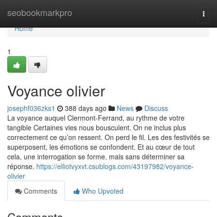
Home
seobookmarkpro
Togg
navi
Home
1
Voyance olivier
josephf036zks1
388 days ago
News
Discuss
La voyance auquel Clermont-Ferrand, au rythme de votre
tangible Certaines vies nous bousculent. On ne inclus plus
correctement ce qu’on ressent. On perd le fil. Les des festivités se
superposent, les émotions se confondent. Et au cœur de tout
cela, une interrogation se forme, mais sans déterminer sa
réponse.
https://elliotvyxvt.csublogs.com/43197982/voyance-
olivier
Comments
Who Upvoted
Comments