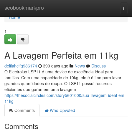
Home
seobookmarkpro
Togg
navi
Home
1
A Lavagem Perfeita em 11kg
delilahcifg986174
390 days ago
News
Discuss
O Electrolux LSP11 é uma device de excelência ideal para
famílias. Com uma capacidade de 10kg, ele é ótimo para lavar
grandes quantidades de roupa. O LSP11 possui recursos
eficientes que garantem uma lavagem
https://thesocialcircles.com/story5601000/sua-lavagem-ideal-em-
11kg
Comments
Who Upvoted
Comments