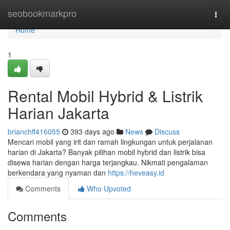
Home
seobookmarkpro
Togg
navi
Home
1
Rental Mobil Hybrid & Listrik
Harian Jakarta
brianchff416055
393 days ago
News
Discuss
Mencari mobil yang irit dan ramah lingkungan untuk perjalanan
harian di Jakarta? Banyak pilihan mobil hybrid dan listrik bisa
disewa harian dengan harga terjangkau. Nikmati pengalaman
berkendara yang nyaman dan
https://heveasy.id
Comments
Who Upvoted
Comments