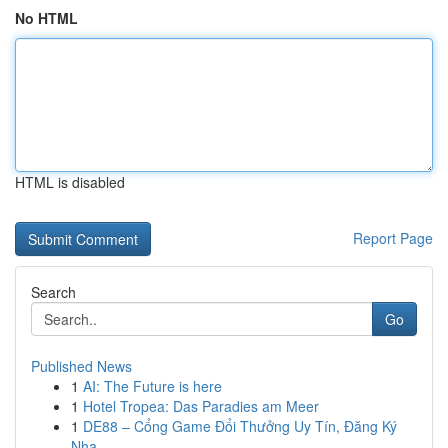
No HTML
HTML is disabled
Report Page
Search
Go
Published News
1
AI: The Future is here
1
Hotel Tropea: Das Paradies am Meer
1
DE88 – Cổng Game Đổi Thưởng Uy Tín, Đăng Ký
Nha...