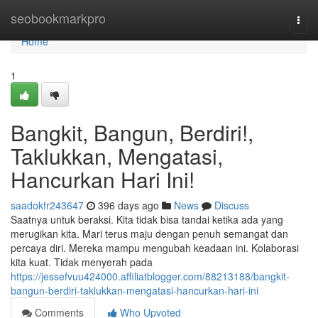
Home
seobookmarkpro
Togg
navi
Home
1
Bangkit, Bangun, Berdiri!,
Taklukkan, Mengatasi,
Hancurkan Hari Ini!
saadokfr243647
396 days ago
News
Discuss
Saatnya untuk beraksi. Kita tidak bisa tandai ketika ada yang
merugikan kita. Mari terus maju dengan penuh semangat dan
percaya diri. Mereka mampu mengubah keadaan ini. Kolaborasi
kita kuat. Tidak menyerah pada
https://jessefvuu424000.affiliatblogger.com/88213188/bangkit-
bangun-berdiri-taklukkan-mengatasi-hancurkan-hari-ini
Comments
Who Upvoted