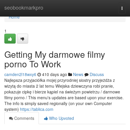
Home
seobookmarkpro
Togg
navi
Home
1
Getting My darmowe filmy
porno To Work
camden2l18wxy6
410 days ago
News
Discuss
Najlepsza przyjaciółka mojej przyrodniej siostry przyjeżdża z
wizytą do miasta 2 lat temu Wiejska dziewczyna robi pranie,
pokazuje cipkę i bierze kąpiel na świeżym powietrzu / darmowe
filmy porno / This menu's updates are based upon your exercise.
The info is simply saved regionally (on your own Computer
system)
https://tablica.com
Comments
Who Upvoted