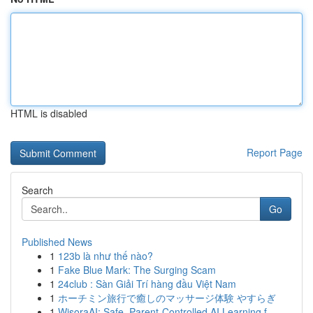
HTML is disabled
Report Page
Search
Go
Published News
1
123b là như thế nào?
1
Fake Blue Mark: The Surging Scam
1
24club : Sàn Giải Trí hàng đầu Việt Nam
1
ホーチミン旅行で癒しのマッサージ体験 やすらぎ
1
WisoraAI: Safe, Parent-Controlled AI Learning f...