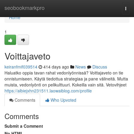
Home
seobookmarkpro
Togg
navi
Home
1
Voittajaveto
keiranfmif039514
414 days ago
News
Discuss
Haluatko oppia tavan rahat vedonlyönnissä? Voittajaveto on tie
onnistumiseen. Käytä tiedottua strategiaa ja pane välineitä. Mutta
muista, vedonlyönti on pelikulttuuri. Kokeilla vain sitä. Vetovihjeet
https://albiejxhn231511.laowaiblog.com/profile
Comments
Who Upvoted
Comments
Submit a Comment
No HTML