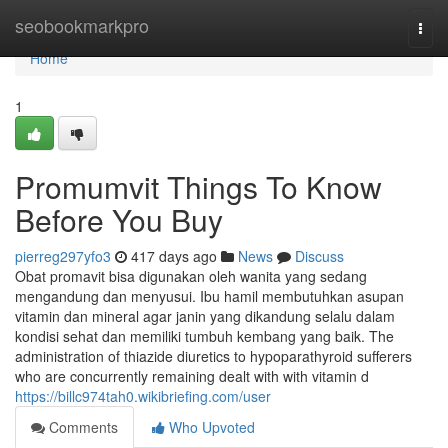
Home
seobookmarkpro
Togg
navi
Home
1
Promumvit Things To Know
Before You Buy
pierreg297yfo3
417 days ago
News
Discuss
Obat promavit bisa digunakan oleh wanita yang sedang
mengandung dan menyusui. Ibu hamil membutuhkan asupan
vitamin dan mineral agar janin yang dikandung selalu dalam
kondisi sehat dan memiliki tumbuh kembang yang baik. The
administration of thiazide diuretics to hypoparathyroid sufferers
who are concurrently remaining dealt with with vitamin d
https://billc974tah0.wikibriefing.com/user
Comments
Who Upvoted