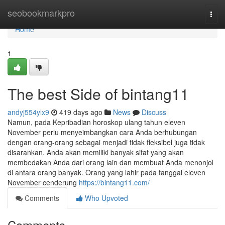
Home
seobookmarkpro
Togg
navi
Home
1
The best Side of bintang11
andyj554ylx9
419 days ago
News
Discuss
Namun, pada Kepribadian horoskop ulang tahun eleven
November perlu menyeimbangkan cara Anda berhubungan
dengan orang-orang sebagai menjadi tidak fleksibel juga tidak
disarankan. Anda akan memiliki banyak sifat yang akan
membedakan Anda dari orang lain dan membuat Anda menonjol
di antara orang banyak. Orang yang lahir pada tanggal eleven
November cenderung
https://bintang11.com/
Comments
Who Upvoted
Comments