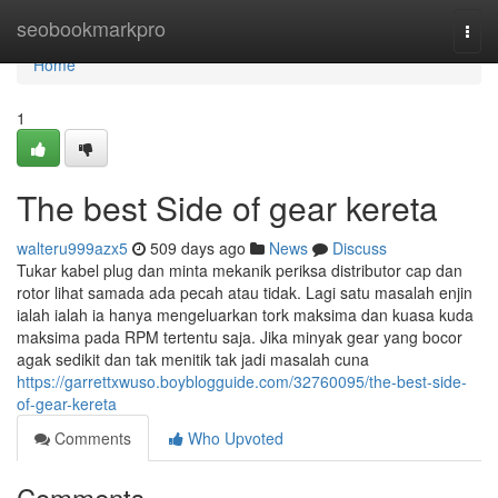
Home
seobookmarkpro
Togg
navi
Home
1
The best Side of gear kereta
walteru999azx5
509 days ago
News
Discuss
Tukar kabel plug dan minta mekanik periksa distributor cap dan
rotor lihat samada ada pecah atau tidak. Lagi satu masalah enjin
ialah ialah ia hanya mengeluarkan tork maksima dan kuasa kuda
maksima pada RPM tertentu saja. Jika minyak gear yang bocor
agak sedikit dan tak menitik tak jadi masalah cuna
https://garrettxwuso.boyblogguide.com/32760095/the-best-side-
of-gear-kereta
Comments
Who Upvoted
Comments