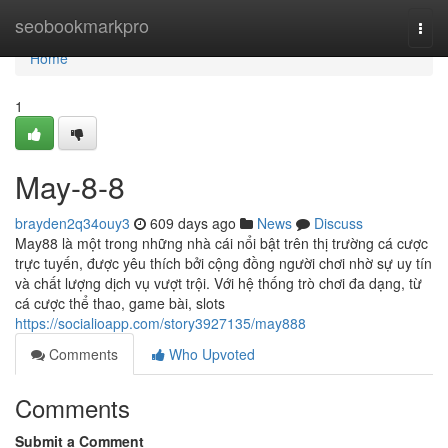
Home
seobookmarkpro
Togg
navi
Home
1
May-8-8
brayden2q34ouy3
609 days ago
News
Discuss
May88 là một trong những nhà cái nổi bật trên thị trường cá cược
trực tuyến, được yêu thích bởi cộng đồng người chơi nhờ sự uy tín
và chất lượng dịch vụ vượt trội. Với hệ thống trò chơi đa dạng, từ
cá cược thể thao, game bài, slots
https://socialioapp.com/story3927135/may888
Comments
Who Upvoted
Comments
Submit a Comment