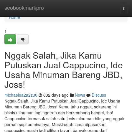
Home
seobookmarkpro
Togg
navi
Home
1
Nggak Salah, Jika Kamu
Putuskan Jual Cappucino, Ide
Usaha Minuman Bareng JBD,
Joss!
michael8a2a2zu0
632 days ago
News
Discuss
Nggak Salah, Jika Kamu Putuskan Jual Cappucino, Ide Usaha
Minuman Bareng JBD, Joss! Kamu tahu nggak, sekarang ini
bisnis minuman lagi ngetren dan berkembang banget, lho!
Cappuccino termasuk salah satu jenis minuman hits yang nggak
pernah sepi peminatnya. Meski udah lama dipasarkan,
cappuccino masih jadi pilihan favorit banyak orang dari