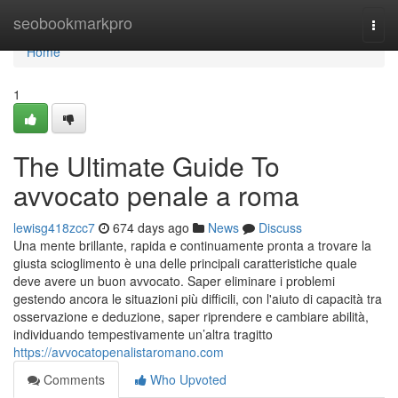
Home
seobookmarkpro
Togg
navi
Home
1
The Ultimate Guide To
avvocato penale a roma
lewisg418zcc7
674 days ago
News
Discuss
Una mente brillante, rapida e continuamente pronta a trovare la
giusta scioglimento è una delle principali caratteristiche quale
deve avere un buon avvocato. Saper eliminare i problemi
gestendo ancora le situazioni più difficili, con l'aiuto di capacità tra
osservazione e deduzione, saper riprendere e cambiare abilità,
individuando tempestivamente un’altra tragitto
https://avvocatopenalistaromano.com
Comments
Who Upvoted